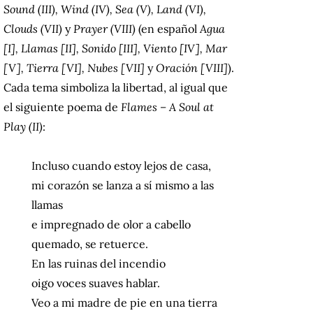
Sound (III), Wind (IV), Sea (V), Land (VI),
Clouds (VII)
y
Prayer (VIII)
(en español
Agua
[I], Llamas [II], Sonido [III], Viento [IV], Mar
[V], Tierra [VI], Nubes [VII]
y
Oración [VIII]
).
Cada tema simboliza la libertad, al igual que
el siguiente poema de
Flames – A Soul at
Play (II)
:
Incluso cuando estoy lejos de casa,
mi corazón se lanza a sí mismo a las
llamas
e impregnado de olor a cabello
quemado, se retuerce.
En las ruinas del incendio
oigo voces suaves hablar.
Veo a mi madre de pie en una tierra