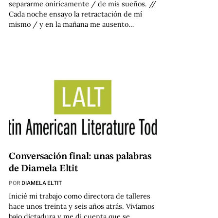
separarme oníricamente / de mis sueños. //
Cada noche ensayo la retractación de mí
mismo / y en la mañana me ausento…
Conversación final: unas palabras
de Diamela Eltit
POR
DIAMELA ELTIT
Inicié mi trabajo como directora de talleres
hace unos treinta y seis años atrás. Vivíamos
bajo dictadura y me di cuenta que se