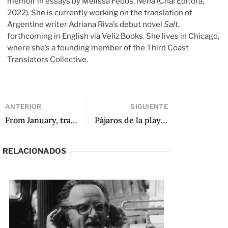
memoir in essays by Melissa Febos,
Nena
(Chai Editora,
2022). She is currently working on the translation of
Argentine writer Adriana Riva’s debut novel
Salt
,
forthcoming in English via Veliz Books. She lives in Chicago,
where she’s a founding member of the Third Coast
Translators Collective.
ANTERIOR
SIGUIENTE
From January, translated by Frances Riddle and Maureen Shaughnessy
Pájaros de la playa: sobre Sarduy, las formas rotas y nacer en traducción
RELACIONADOS