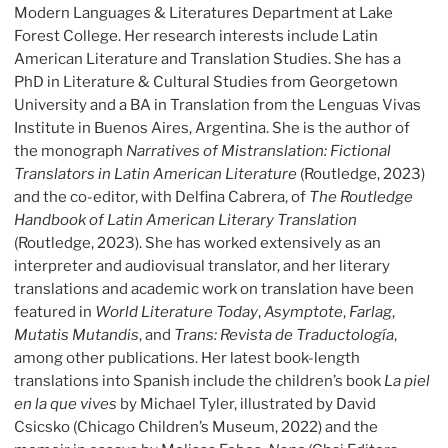
Modern Languages & Literatures Department at Lake
Forest College. Her research interests include Latin
American Literature and Translation Studies. She has a
PhD in Literature & Cultural Studies from Georgetown
University and a BA in Translation from the Lenguas Vivas
Institute in Buenos Aires, Argentina. She is the author of
the monograph
Narratives of Mistranslation: Fictional
Translators in Latin American Literature
(Routledge, 2023)
and the co-editor, with Delfina Cabrera, of
The Routledge
Handbook of Latin American Literary Translation
(Routledge, 2023). She has worked extensively as an
interpreter and audiovisual translator, and her literary
translations and academic work on translation have been
featured in
World Literature Today
,
Asymptote
,
Farlag
,
Mutatis Mutandis
, and
Trans: Revista de Traductología
,
among other publications. Her latest book-length
translations into Spanish include the children’s book
La piel
en la que vives
by Michael Tyler, illustrated by David
Csicsko (Chicago Children’s Museum, 2022) and the