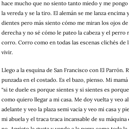
hace mucho que no siento tanto miedo y me pongo a
la vereda y se la tiro. El alemán se me lanza encima 
dientes pero más siento cómo me miran los ojos de l
derecha y no sé cómo le pateo la cabeza y el perro 
corro. Corro como en todas las escenas clichés de l
vivir.
Llego a la esquina de San Francisco con El Parrón.
punzada en el costado.
Es el bazo, pienso. Mi mamá 
“si te duele es porque sientes y si sientes es porque 
como quiero llegar a mi casa.
Me doy vuelta y veo al
adelante y veo la plaza semi vacía y veo mi casa y pi
mi abuela y el traca traca incansable de su máquina d
no. Aprieto la guata y vendo a la perra como toda la