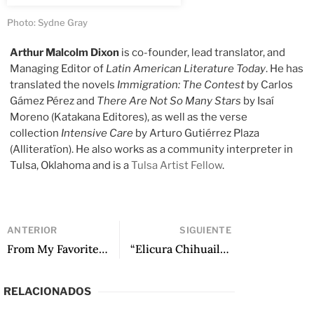
Photo: Sydne Gray
Arthur Malcolm Dixon
is co-founder, lead translator, and
Managing Editor of
Latin American Literature Today
. He has
translated the novels
Immigration: The Contest
by Carlos
Gámez Pérez and
There Are Not So Many Stars
by Isaí
Moreno (Katakana Editores), as well as the verse
collection
Intensive Care
by Arturo Gutiérrez Plaza
(Alliteratïon). He also works as a community interpreter in
Tulsa, Oklahoma and is a
Tulsa Artist Fellow
.
ANTERIOR
SIGUIENTE
From My Favorite Girlfriend Was a French Bulldog by Legna Rodriguez Iglesias, translated by Megan McDowell
“Elicura Chihuailaf: la tarea del traductor mapuche” de Christian Elguera
RELACIONADOS