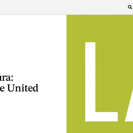
ura:
be United