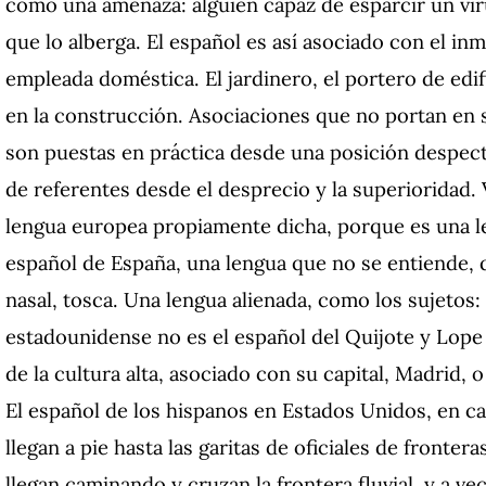
como una amenaza: alguien capaz de esparcir un vir
que lo alberga. El español es así asociado con el inmi
empleada doméstica. El jardinero, el portero de edifi
en la construcción. Asociaciones que no portan en s
son puestas en práctica desde una posición despecti
de referentes desde el desprecio y la superioridad. 
lengua europea propiamente dicha, porque es una le
español de España, una lengua que no se entiende, 
nasal, tosca. Una lengua alienada, como los sujetos:
estadounidense no es el español del Quijote y Lope d
de la cultura alta, asociado con su capital, Madrid,
El español de los hispanos en Estados Unidos, en c
llegan a pie hasta las garitas de oficiales de frontera
llegan caminando y cruzan la frontera fluvial, y a ve