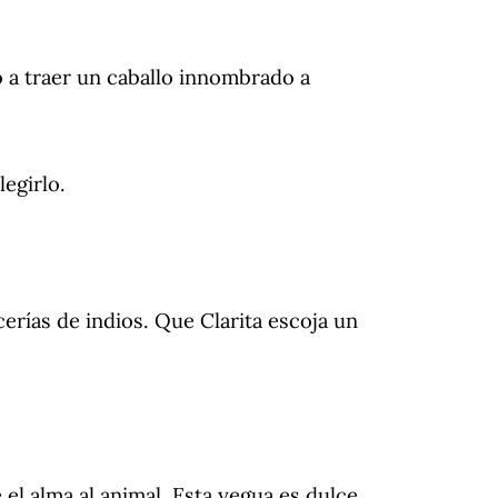
o a traer un caballo innombrado a
legirlo.
ías de indios. Que Clarita escoja un
 el alma al animal. Esta yegua es dulce