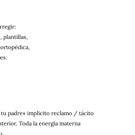
rregir:
 plantillas,
 ortopédica,
es.
a tu padre» implícito reclamo / tácito
nterior. Toda la energía materna
o.