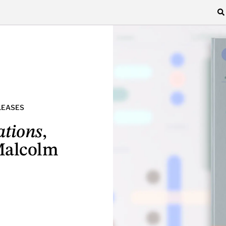
LEASES
ations
,
 Malcolm