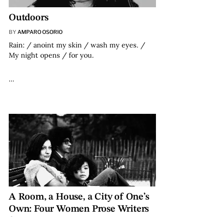
Outdoors
BY
AMPARO OSORIO
Rain: / anoint my skin / wash my eyes. /
My night opens / for you.
…
A Room, a House, a City of One’s
Own: Four Women Prose Writers