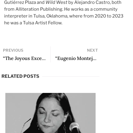
Gutiérrez Plaza and
Wild West
by Alejandro Castro, both
from Alliteration Publishing. He works as a community
interpreter in Tulsa, Oklahoma, where from 2020 to 2023
he was a Tulsa Artist Fellow.
PREVIOUS
NEXT
“The Joyous Excess of Eugenio Montejo’s Heteronymy” by Nicholas Roberts
“Eugenio Montejo: A Living Presence Ten Years After His Passing” by Arturo Gutiérrez Plaza
RELATED POSTS