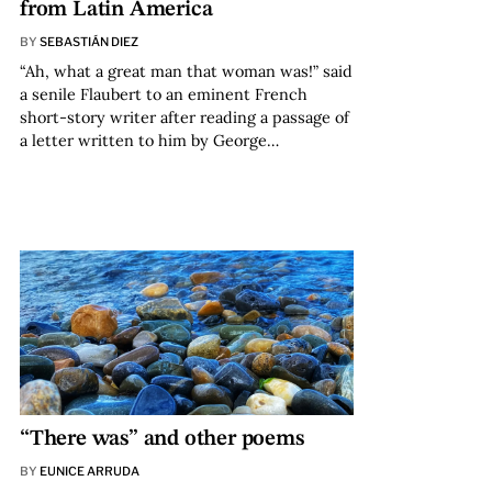
from Latin America
BY
SEBASTIÁN DIEZ
“Ah, what a great man that woman was!” said
a senile Flaubert to an eminent French
short-story writer after reading a passage of
a letter written to him by George…
“There was” and other poems
BY
EUNICE ARRUDA