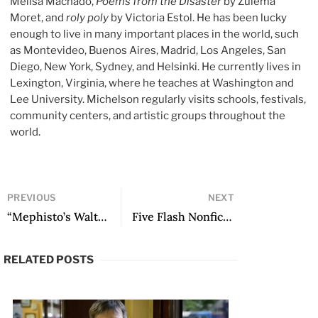
Melisa Machado,
Poems from the Disaster
by Zulema
Moret, and
roly poly
by Victoria Estol. He has been lucky
enough to live in many important places in the world, such
as Montevideo, Buenos Aires, Madrid, Los Angeles, San
Diego, New York, Sydney, and Helsinki. He currently lives in
Lexington, Virginia, where he teaches at Washington and
Lee University. Michelson regularly visits schools, festivals,
community centers, and artistic groups throughout the
world.
PREVIOUS
NEXT
“Mephisto’s Waltz” by Sergio Pitol
Five Flash Nonfictions by Fabio Morábito
RELATED POSTS