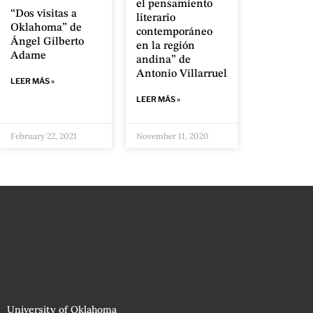
el pensamiento
“Dos visitas a
literario
Oklahoma” de
contemporáneo
Ángel Gilberto
en la región
Adame
andina” de
Antonio Villarruel
LEER MÁS »
LEER MÁS »
February 22, 2021
November 11, 2020
University of Oklahoma