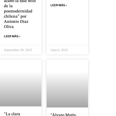
acabó la fase feliz
LEER MÁS »
de la
posmodernidad
chilena” por
Antonio Díaz
Oliva
LEER MÁS »
September 20, 2022
June 6, 2022
“La clara
“Álvaro Mutis,