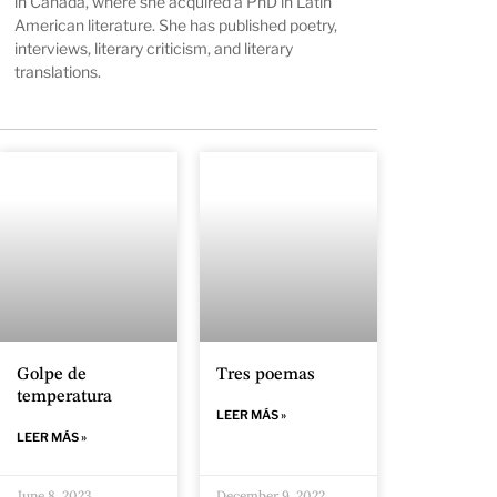
in Canada, where she acquired a PhD in Latin
American literature. She has published poetry,
interviews, literary criticism, and literary
translations.
Golpe de
Tres poemas
temperatura
LEER MÁS »
LEER MÁS »
June 8, 2023
December 9, 2022