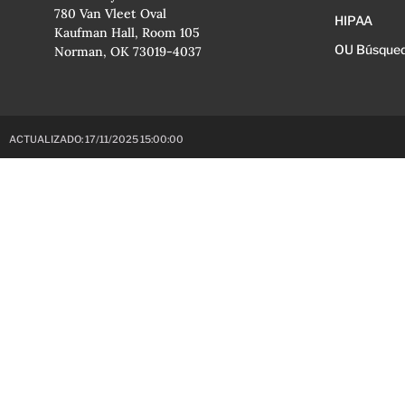
780 Van Vleet Oval
HIPAA
Kaufman Hall, Room 105
OU Búsqued
Norman, OK 73019-4037
ACTUALIZADO: 17/11/2025 15:00:00