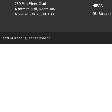
780 Van Vleet Oval
HIPAA
Kaufman Hall, Room 105
OU Búsqued
Norman, OK 73019-4037
ACTUALIZADO: 17/11/2025 15:00:00