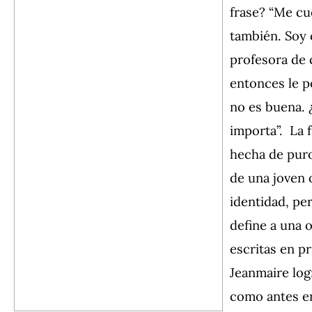
frase? “Me cu
también. Soy 
profesora de 
entonces le p
no es buena. 
importa”. La 
hecha de puro
de una joven
identidad, pe
define a una 
escritas en p
Jeanmaire log
como antes 