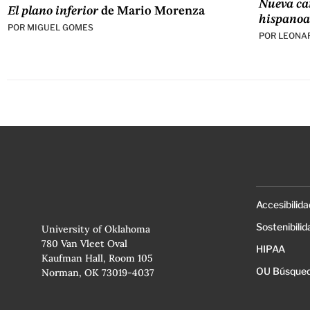
Nueva car
El plano inferior
de Mario Morenza
hispano
POR
MIGUEL GOMES
POR
LEONA
Accesibilida
Sostenibilid
University of Oklahoma
780 Van Vleet Oval
HIPAA
Kaufman Hall, Room 105
OU Búsqued
Norman, OK 73019-4037