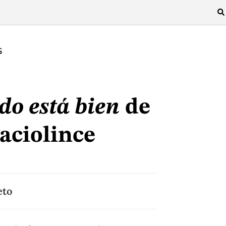
S
do está bien
de
aciolince
eto