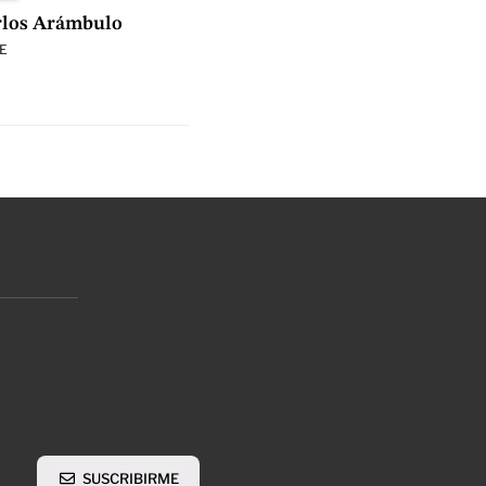
rlos Arámbulo
E
SUSCRIBIRME