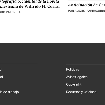
tografía occidental de la novela
Anticipación
de Ca
americana
de Wilfrido H. Corral
POR
ALEXIS IPARRAGUIRR
RDO VALENCIA
d
Políticas
ad
Avisos legales
Copyright
a de trabajo
Recursos y Oficinas