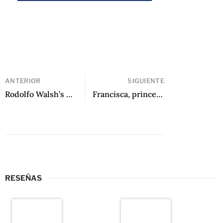
ANTERIOR
SIGUIENTE
Rodolfo Walsh’s Last Case de Elsa Drucaroff, traducido por Slava Faybysh
Francisca, princesa del Perú de Alonso Cueto
RESEÑAS