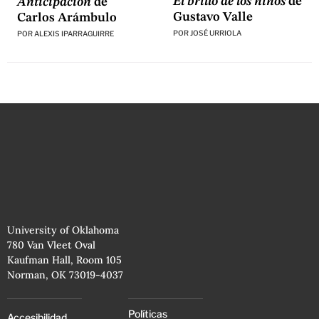
El brillo de los niños
de
Anticipación
de
Gustavo Valle
Carlos Arámbulo
POR
JOSÉ URRIOLA
POR
ALEXIS IPARRAGUIRRE
University of Oklahoma
780 Van Vleet Oval
Kaufman Hall, Room 105
Norman, OK 73019-4037
Políticas
Accesibilidad