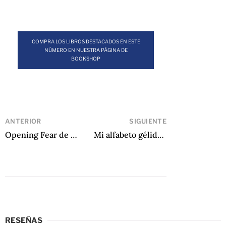
COMPRA LOS LIBROS DESTACADOS EN ESTE
NÚMERO EN NUESTRA PÁGINA DE
BOOKSHOP
ANTERIOR
SIGUIENTE
Opening Fear de Teresa Orbegoso
Mi alfabeto gélido de Camilo Fernández Cozman
RESEÑAS