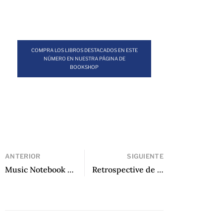
COMPRA LOS LIBROS DESTACADOS EN ESTE
NÚMERO EN NUESTRA PÁGINA DE
BOOKSHOP
ANTERIOR
SIGUIENTE
Music Notebook de Mariela Dreyfus, traducido por Gabriel Amor
Retrospective de Juan Gabriel Vásquez, traducido por Anne McLean