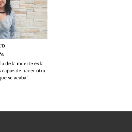
ro
CÓN
da de la muerte es la
 capaz de hacer otra
que se acaba.”…