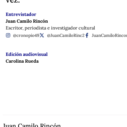
vez."
Entrevistador
Juan Camilo Rincón
Escritor, periodista e investigador cultural
@cronopio49
@JuanCamiloRinc2
JuanCamiloRinco
Edición audiovisual
Carolina Rueda
Juan Camilo Rincón