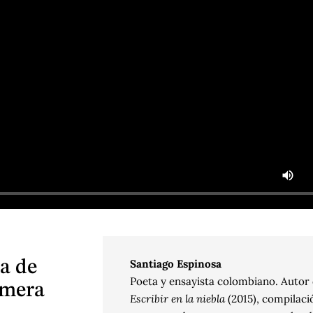
ea de
Santiago Espinosa
Poeta y ensayista colombiano. Autor
imera
Escribir en la niebla
(2015), compilaci