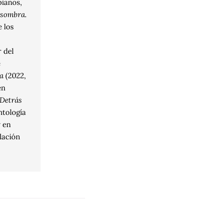
ianos,
a sombra.
e los
 del
e
a
(2022,
en
Detrás
ntología
y en
lación