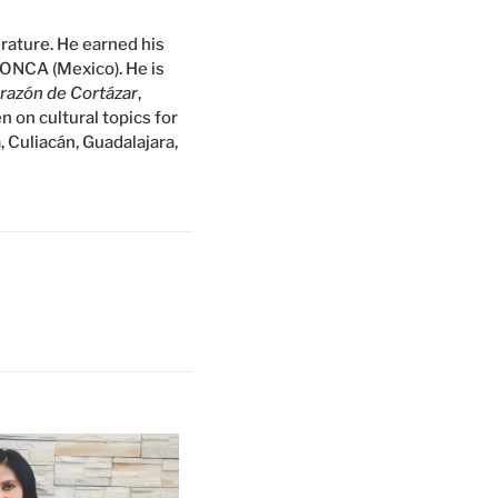
erature. He earned his
FONCA (Mexico). He is
orazón de Cortázar
,
en on cultural topics for
, Culiacán, Guadalajara,