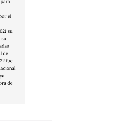
 para
por el
e
021 su
 su
adas
l de
22 fue
nacional
yal
ora de