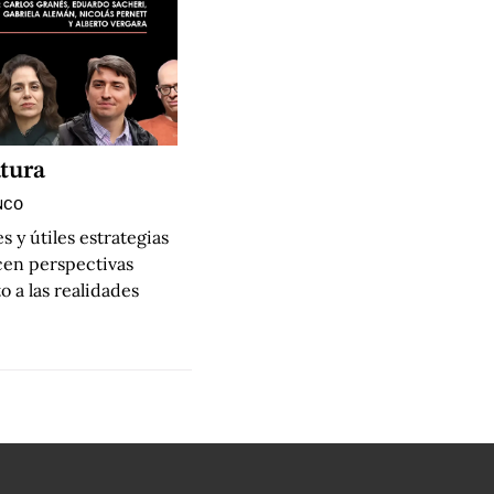
atura
NCO
 y útiles estrategias
cen perspectivas
o a las realidades