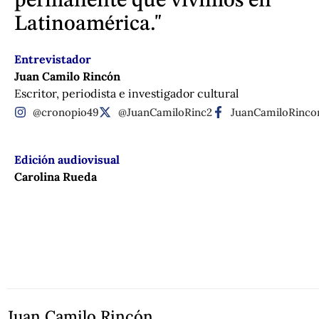
permanente que vivimos en
Latinoamérica."
Entrevistador
Juan Camilo Rincón
Escritor, periodista e investigador cultural
@cronopio49
@JuanCamiloRinc2
JuanCamiloRinco
Edición audiovisual
Carolina Rueda
Juan Camilo Rincón