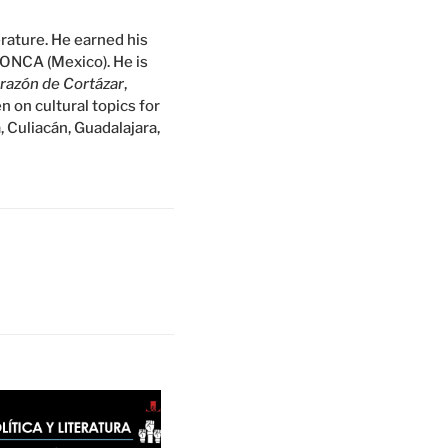
erature. He earned his
FONCA (Mexico). He is
orazón de Cortázar
,
en on cultural topics for
, Culiacán, Guadalajara,