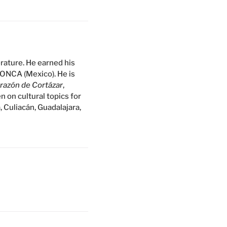
erature. He earned his
FONCA (Mexico). He is
orazón de Cortázar
,
en on cultural topics for
, Culiacán, Guadalajara,