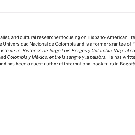
rnalist, and cultural researcher focusing on Hispano-American lit
he Universidad Nacional de Colombia and is a former grantee of 
cto de fe: Historias de Jorge Luis Borges y Colombia
,
Viaje al c
 and
Colombia y México: entre la sangre y la palabra
. He has writt
and has been a guest author at international book fairs in Bogotá