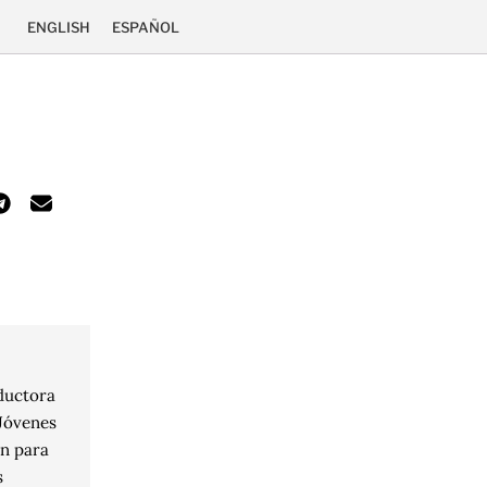
ENGLISH
ESPAÑOL
aductora
Jóvenes
ón para
s