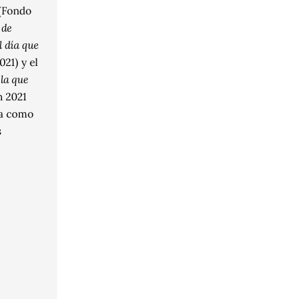
(Fondo
 de
l día que
021) y el
la que
n 2021
ta como
s