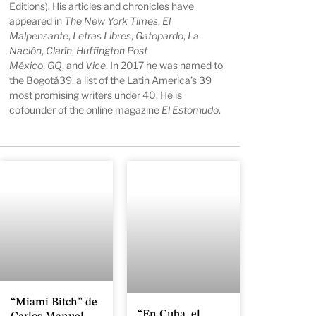
Editions). His articles and chronicles have
appeared in
The New York Times
,
El
Malpensante
,
Letras Libres
,
Gatopardo
,
La
Nación
,
Clarín
,
Huffington Post
México
,
GQ
, and
Vice
. In 2017 he was named to
the Bogotá39, a list of the Latin America’s 39
most promising writers under 40. He is
cofounder of the online magazine
El Estornudo
.
“Miami Bitch” de
“En Cuba, el