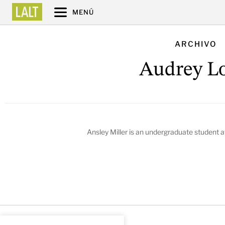
MENÚ
ARCHIVO
Audrey Lo
Ansley Miller
is an undergraduate student a