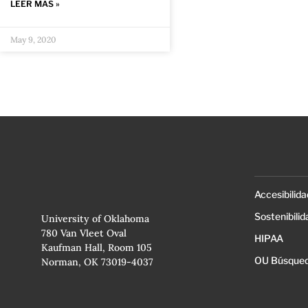
LEER MÁS »
May 9, 2020
Accesibilida
Sostenibilid
University of Oklahoma
780 Van Vleet Oval
HIPAA
Kaufman Hall, Room 105
OU Búsqued
Norman, OK 73019-4037