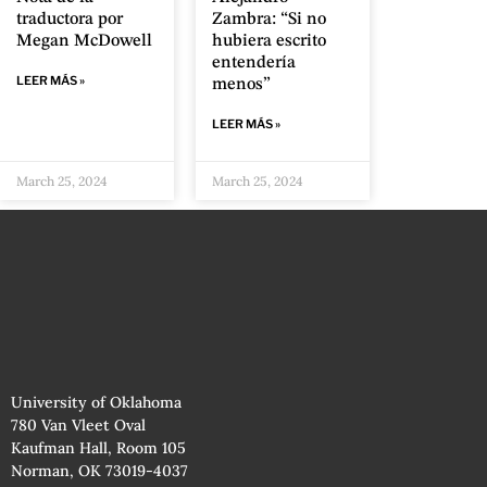
traductora por
Zambra: “Si no
Megan McDowell
hubiera escrito
entendería
LEER MÁS »
menos”
LEER MÁS »
March 25, 2024
March 25, 2024
University of Oklahoma
780 Van Vleet Oval
Kaufman Hall, Room 105
Norman, OK 73019-4037