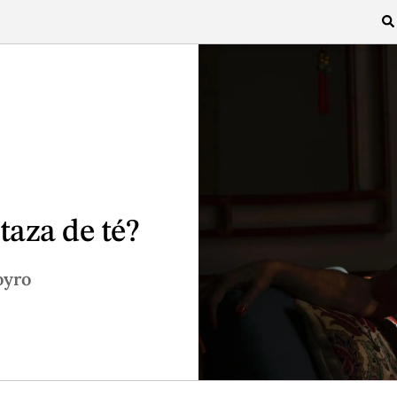
aza de té?
oyro