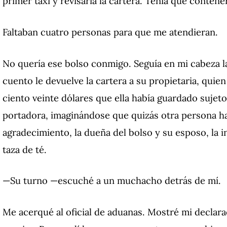
primer taxi y revisaría la cartera. Tenía que conte
Faltaban cuatro personas para que me atendieran.
No quería ese bolso conmigo. Seguía en mi cabeza la
cuento le devuelve la cartera a su propietaria, quien 
ciento veinte dólares que ella había guardado sujetos
portadora, imaginándose que quizás otra persona ha
agradecimiento, la dueña del bolso y su esposo, la i
taza de té.
—Su turno —escuché a un muchacho detrás de mí.
Me acerqué al oficial de aduanas. Mostré mi declara