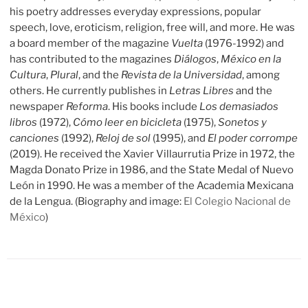
his poetry addresses everyday expressions, popular
speech, love, eroticism, religion, free will, and more. He was
a board member of the magazine
Vuelta
(1976-1992) and
has contributed to the magazines
Diálogos
,
México en la
Cultura
,
Plural
, and the
Revista de la Universidad
, among
others. He currently publishes in
Letras Libres
and the
newspaper
Reforma
. His books include
Los demasiados
libros
(1972),
Cómo leer en bicicleta
(1975),
Sonetos y
canciones
(1992),
Reloj de sol
(1995), and
El poder corrompe
(2019). He received the Xavier Villaurrutia Prize in 1972, the
Magda Donato Prize in 1986, and the State Medal of Nuevo
León in 1990. He was a member of the Academia Mexicana
de la Lengua. (Biography and image:
El Colegio Nacional de
México
)