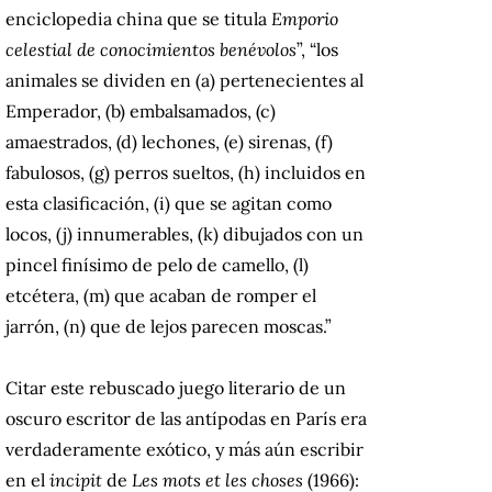
enciclopedia china que se titula
Emporio
celestial de conocimientos benévolos
”, “los
animales se dividen en (a) pertenecientes al
Emperador, (b) embalsamados, (c)
amaestrados, (d) lechones, (e) sirenas, (f)
fabulosos, (g) perros sueltos, (h) incluidos en
esta clasificación, (i) que se agitan como
locos, (j) innumerables, (k) dibujados con un
pincel finísimo de pelo de camello, (l)
etcétera, (m) que acaban de romper el
jarrón, (n) que de lejos parecen moscas.”
Citar este rebuscado juego literario de un
oscuro escritor de las antípodas en París era
verdaderamente exótico, y más aún escribir
en el
incipit
de
Les mots et les choses
(1966):