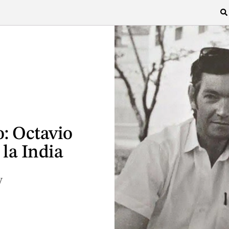
o: Octavio
 la India
y