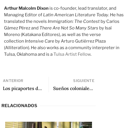
Arthur Malcolm Dixon
is co-founder, lead translator, and
Managing Editor of
Latin American Literature Today
. He has
translated the novels
Immigration: The Contest
by Carlos
Gámez Pérez and
There Are Not So Many Stars
by Isaí
Moreno (Katakana Editores), as well as the verse
collection
Intensive Care
by Arturo Gutiérrez Plaza
(Alliteratïon). He also works as a community interpreter in
Tulsa, Oklahoma and is a
Tulsa Artist Fellow
.
ANTERIOR
SIGUIENTE
Los picaportes de Giannina
Sueños coloniales: Alonso y Martel con Di Benedetto y Saer
RELACIONADOS