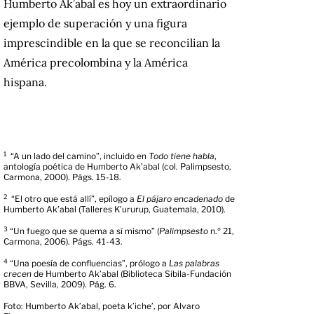
Humberto Ak’abal es hoy un extraordinario
ejemplo de superación y una figura
imprescindible en la que se reconcilian la
América precolombina y la América
hispana.
1
“A un lado del camino”, incluido en
Todo tiene habla
,
antología poética de Humberto Ak’abal (col. Palimpsesto,
Carmona, 2000). Págs. 15-18.
2
“El otro que está allí”, epílogo a
El pájaro encadenado
de
Humberto Ak’abal (
Talleres K’ururup,
Guatemala,
2010).
3
“Un fuego que se quema a sí mismo” (
Palimpsesto
n.º 21,
Carmona, 2006). Págs. 41-43.
4
“Una poesía de confluencias”, prólogo a
Las palabras
crecen
de Humberto Ak’abal (Biblioteca Sibila-Fundación
BBVA, Sevilla, 2009). Pág. 6.
Foto: Humberto Ak’abal, poeta k’iche’, por Alvaro