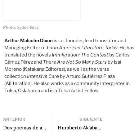
Photo: Sydne Gray
Arthur Malcolm Dixon
is co-founder, lead translator, and
Managing Editor of
Latin American Literature Today
. He has
translated the novels
Immigration: The Contest
by Carlos
Gámez Pérez and
There Are Not So Many Stars
by Isaí
Moreno (Katakana Editores), as well as the verse
collection
Intensive Care
by Arturo Gutiérrez Plaza
(Alliteratïon). He also works as a community interpreter in
Tulsa, Oklahoma and is a
Tulsa Artist Fellow
.
ANTERIOR
SIGUIENTE
Dos poemas de amistad
Humberto Ak’abal: “Soy un poeta bicéfalo”