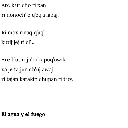
Are k’ut cho ri xan
ri nonoch’ e q’eq’a labaj.
Ri moxirinaq q’aq’
kutijijej ri si’…
Are k’ut ri ja’ ri kapoq’owik
xa je ta jun ch’uj awaj
ri tajan karakin chupan ri t’uy.
El agua y el fuego