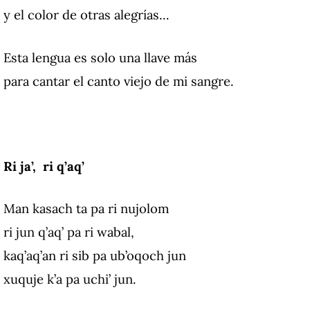
y el color de otras alegrías…
Esta lengua es solo una llave más
para cantar el canto viejo de mi sangre.
Ri ja’, ri q’aq’
Man kasach ta pa ri nujolom
ri jun q’aq’ pa ri wabal,
kaq’aq’an ri sib pa ub’oqoch jun
xuquje k’a pa uchi’ jun.