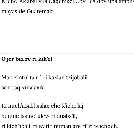
K’iche’ Ak’abal y la Kaqchikel Coy, les doy una ampl
mayas de Guatemala.
Ojer bix re ri kik’el
Man xintu’ ta ri’, ri kaxlan tzijobalil
son taq xinalaxik.
Ri nuch’abalil xalax cho k’iche’laj
xuquje jas ne’ ulew ri unaba’il,
ri kich’abalil ri wati’t numan are ri’ ri wachoch.