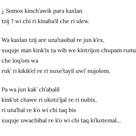
¿ Somos
kinch’awik
para kaxlan
tzij
?
wi chi ri kinaba’il che ri ulew.
Wa kaxlan tzij are una’tasibal re jun k’ex,
xuquje man kink’ix ta wib we kintrijon chupam ruma
che loq’om wa
ruk’ ri kikik’el re ri nuxe’tayil uwi’ nujolom.
Pa wa jun kak’ ch’abalil
kink’ut chawe ri ukotz’ijal re ri nubix,
ri una’bal re k’o wi chi taq bis
xuquje uwachibal re k’o wi chi taq ki’kotemal…