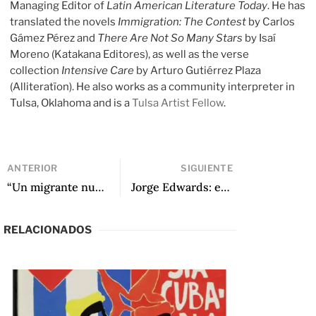
Managing Editor of
Latin American Literature Today
. He has
translated the novels
Immigration: The Contest
by Carlos
Gámez Pérez and
There Are Not So Many Stars
by Isaí
Moreno (Katakana Editores), as well as the verse
collection
Intensive Care
by Arturo Gutiérrez Plaza
(Alliteratïon). He also works as a community interpreter in
Tulsa, Oklahoma and is a
Tulsa Artist Fellow
.
ANTERIOR
SIGUIENTE
“Un migrante nunca termina de llegar”: una entrevista a Nadia Villafuerte por Arthur Dixon
Jorge Edwards: entre lo ficticio y lo real de Jorge Eduardo Benavides y César Ferreira
RELACIONADOS