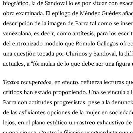
biográfico, la de Sandoval lo es por situar con exact
obra examinada. El epílogo de Méndez Guédez añade
descripción de la imagen de Parra tal como se insert
venezolana, es decir, como antítesis, para los escri
del entronizado modelo que Rómulo Gallegos ofre
una cuestión tocada por Chirinos y Sandoval, la difí
actuales, a “fórmulas de lo que debe ser una figura 
Textos recuperados
, en efecto, refuerza lecturas q
críticos han estado proponiendo. Una se vincula a lo
Parra con actitudes progresistas, pese a la denun
de las asfixiantes opciones de la mujer en sociedad
lejos, en el plano estético un rastreo exhaustivo de 
suposiciones. Contra la filiación vanguardista que 