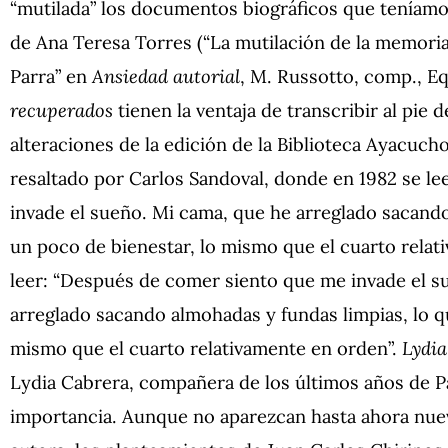
“mutilada” los documentos biográficos que tenía
de Ana Teresa Torres (“La mutilación de la memoria
Parra” en
Ansiedad autorial
, M. Russotto, comp., E
recuperados
tienen la ventaja de transcribir al pie de
alteraciones de la edición de la Biblioteca Ayacuch
resaltado por Carlos Sandoval, donde en 1982 se l
invade el sueño. Mi cama, que he arreglado sacand
un poco de bienestar, lo mismo que el cuarto rela
leer: “Después de comer siento que me invade el s
arreglado sacando almohadas y fundas limpias, lo q
mismo que el cuarto relativamente en orden”.
Lydia
Lydia Cabrera, compañera de los últimos años de Pa
importancia. Aunque no aparezcan hasta ahora nuev