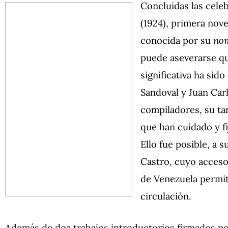
Concluidas las cele
(1924), primera nov
conocida por su
no
puede aseverarse qu
significativa ha sid
Sandoval y Juan Car
compiladores, su tar
que han cuidado y fi
Ello fue posible, a s
Castro, cuyo acceso 
de Venezuela permi
circulación.
Además de dos trabajos introductorios firmados po