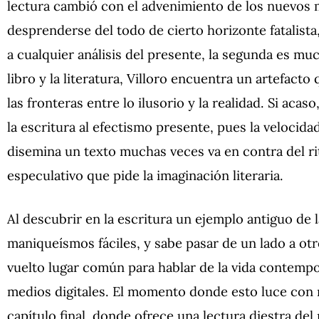
lectura cambió con el advenimiento de los nuevos m
desprenderse del todo de cierto horizonte fatalist
a cualquier análisis del presente, la segunda es muc
libro y la literatura, Villoro encuentra un artefac
las fronteras entre lo ilusorio y la realidad. Si aca
la escritura al efectismo presente, pues la velocida
disemina un texto muchas veces va en contra del r
especulativo que pide la imaginación literaria.
Al descubrir en la escritura un ejemplo antiguo de l
maniqueísmos fáciles, y sabe pasar de un lado a otr
vuelto lugar común para hablar de la vida contempo
medios digitales. El momento donde esto luce con
capítulo final, donde ofrece una lectura diestra del