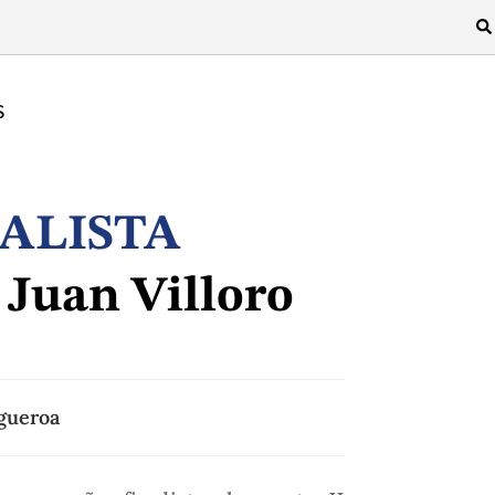
S
ALISTA
 Juan Villoro
igueroa