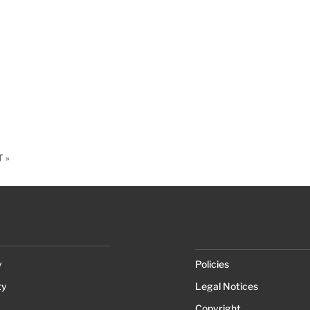
 »
y
Policies
ty
Legal Notices
Copyright