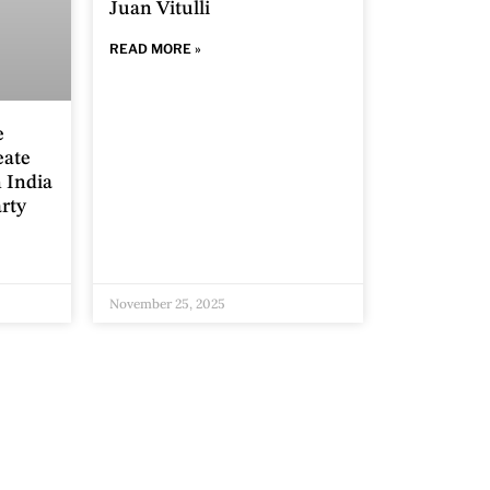
Juan Vitulli
READ MORE »
e
eate
n India
rty
November 25, 2025