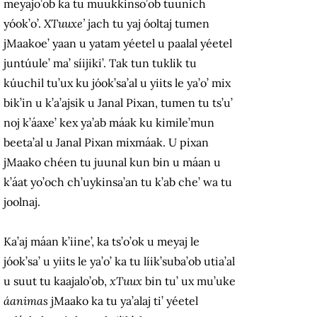
meyajo’ob ka tu muukkinso’ob tuunich
yóok’o’.
XTuuxe’
jach tu yaj óoltaj tumen
jMaakoe’ yaan u yatam yéetel u paalal yéetel
juntúule’ ma’ síijiki’.
Tak tun tuklik tu
kúuchil tu’ux ku jóok’sa’al u yiits le ya’o’ mix
bik’in u k’a’ajsik u Janal Pixan, tumen tu ts’u’
noj k’áaxe’ kex ya’ab máak ku kimile’mun
beeta’al u Janal Pixan mixmáak.
U pixan
jMaako chéen tu juunal kun bin u máan u
k’áat yo’och ch’uykinsa’an tu k’ab che’ wa tu
joolnaj.
Ka’aj máan k’iine’, ka ts’o’ok u meyaj le
jóok’sa’ u yiits le ya’o’ ka tu líik’suba’ob utia’al
u suut tu kaajalo’ob,
xTuux
bin tu’ ux mu’uke
áanimas
jMaako ka tu ya’alaj ti’ yéetel