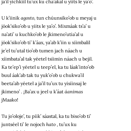
ja’il yichkíil tu’ux ku cha’akal u yiits le ya’o’.
U k’iinik
agosto,
tun chúunsiko’ob u meyaj u
jóok’siko’ob u yiits le ya’o’.
Mixmáak ts’a’ u
na’ati’ u kuchko’ob le jkimeno’utia’al u
jóok’siko’ob ti’ k’áax, ya’ab k’iin u xíimbalil
je’el tu’utal tio’ob tumen jach náach u
xíimbata’al tak yéetel tsíimin náach u bejil.
Ka te’ep’i yéetel u teep’el, ka tu láak’into’ob
buul áak’ab tak tu yuk’o’ob u chukwa’il
beeta’ab yéetel a ja’il tu’ux tu yisíinsaj le
jkimeno’ .
¡Ba’ax u jeel u k’áat
áanimas
jMaako!
Tu jo’oloje’, tu píik’ sáastal, ka tu biso’ob ti’
juntséel ti’ le nojoch
hato
, tu’ux ku