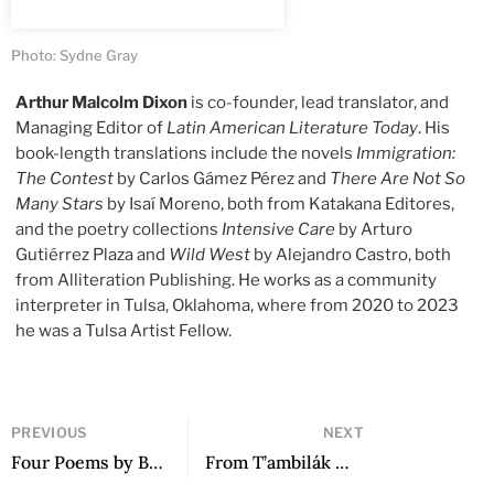
Photo: Sydne Gray
Arthur Malcolm Dixon
is co-founder, lead translator, and
Managing Editor of
Latin American Literature Today
. His
book-length translations include the novels
Immigration:
The Contest
by Carlos Gámez Pérez and
There Are Not So
Many Stars
by Isaí Moreno, both from Katakana Editores,
and the poetry collections
Intensive Care
by Arturo
Gutiérrez Plaza and
Wild West
by Alejandro Castro, both
from Alliteration Publishing. He works as a community
interpreter in Tulsa, Oklahoma, where from 2020 to 2023
he was a Tulsa Artist Fellow.
PREVIOUS
NEXT
Four Poems by Briceida Cuevas Cob
From T’ambilák men tunk’ulilo’ob / El llamado de los tunk’ules by Marisol Ceh Moo