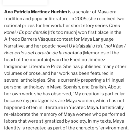
Ana Patricia Martínez Huchim
is a scholar of Maya oral
tradition and popular literature. In 2005, she received two
national prizes for her work: her short story series
Chen
konel / Es por demás
[It’s too much] won first place in the
Alfredo Barrera Vásquez contest for Maya Language
Narrative, and her poetic novel
U k’a’ajsajil u ts’u’ noj k’áax /
Recuerdos del corazón de la montaña
[Memories of the
heart of the mountain] won the Enedino Jiménez
Indigenous Literature Prize. She has published many other
volumes of prose, and her work has been featured in
several anthologies. She is currently preparing a trilingual
personal anthology in Maya, Spanish, and English. About
her own work, she has observed, “My creation is particular
because my protagonists are Maya women, which has not
happened often in literature in Yucatec Maya. I artistically
re-elaborate the memory of Maya women who performed
labors that were stigmatized by society. In my texts, Maya
identity is recreated as part of the characters’ environment,