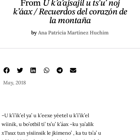
From
U k’a’ajsajil u ts’u’ noj
k’áax / Recuerdos del corazón de
la montaña
by
Ana Patricia Martínez Huchim
May, 2018
–U k’i’ik’el ya’ u k’eexe yéetel u k’i’ik’el
wíinik, u bo’otbil ti’ ts’u’ k’áax –ku ya’alik
xTuux
tun yisíinsik le jkimeno’ , ka tu ts’a’ u