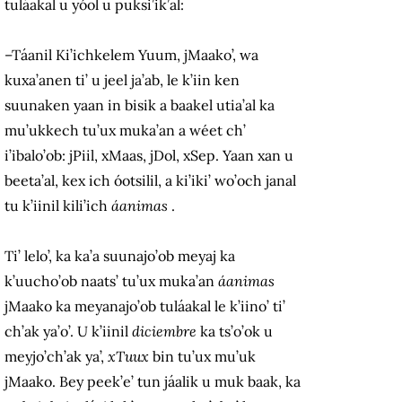
tuláakal u yóol u puksi’ik’al:
–Táanil Ki’ichkelem Yuum, jMaako’, wa
kuxa’anen ti’ u jeel ja’ab, le k’iin ken
suunaken yaan in bisik a baakel utia’al ka
mu’ukkech tu’ux muka’an a wéet ch’
i’ibalo’ob: jPiil, xMaas, jDol, xSep.
Yaan xan u
beeta’al, kex ich óotsilil, a ki’iki’ wo’och janal
tu k’iinil kili’ich
áanimas
.
Ti’ lelo’, ka ka’a suunajo’ob meyaj ka
k’uucho’ob naats’ tu’ux muka’an
áanimas
jMaako ka meyanajo’ob tuláakal le k’iino’ ti’
ch’ak ya’o’.
U k’iinil
diciembre
ka ts’o’ok u
meyjo’ch’ak ya’,
xTuux
bin tu’ux mu’uk
jMaako.
Bey peek’e’ tun jáalik u muk baak, ka