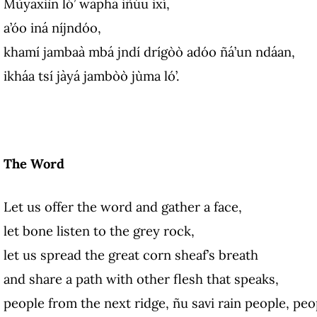
Mùyaxiìn ló’ wàphá iñúu ixí,
a’óo iná níjndóo,
khamí jambaà mbá jndí drígòò adóo ñá’un ndáan,
ikháa tsí jàyá jambòò jùma ló’.
The Word
Let us offer the word and gather a face,
let bone listen to the grey rock,
let us spread the great corn sheaf’s breath
and share a path with other flesh that speaks,
people from the next ridge, ñu savi rain people, peo