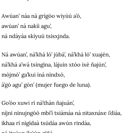
Awúan’ náa ná grìgòo wiyúú a’ó,
awúan’ ná nakìì agu’,
ná ndàyáa skíyuù tsísxjnda.
Ná awúan’, nà’khá ló’ jùbà’, nà’khá ló’ xuajén,
nà’khá a’wá tsíngìna, lájuín xtóo ixè ñajún’,
mòjmó’ ga’kui ìná nìndxó,
à’gò agu’ gòn’ (mujer fuego de luna).
Go’óo xuwi rí nà’thán ñajuán’,
nìjní nìnujngòò mbí’í tsiàmáa ná nitaxnáxe i’diàa,
ikhaa rí nìgídaà tsúdáa awún rindáa,