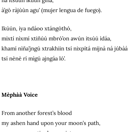
ná itsúun ìkùùn gìñá,
à’gò ràjùùn agu’ (mujer lengua de fuego).
Ikúún, iya ndáoo xtángòthó,
mixtí nìxmí xtiñúú mbró’on awún itsúú ìdáa,
khamí nìña’jngú xtrakhiin tsí nixpítá mijnà ná júbàá
tsí nènè rí mìgú ajngáa ló’.
Mèphàà Voice
From another forest’s blood
my ashen hand upon your moon’s path,