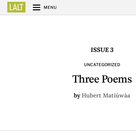
MENU
ISSUE 3
UNCATEGORIZED
Three Poems
by
Hubert Matiúwàa