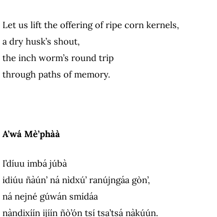
Let us lift the offering of ripe corn kernels,
a dry husk’s shout,
the inch worm’s round trip
through paths of memory.
A’wá Mè’phàà
I’díuu imbá júbà
idiúu ñàún’ ná nìdxú’ ranújngáa gòn’,
ná nejné gúwán smídáa
nàndixíín ijíín ñò’ón tsí tsa’tsá nàkúún.