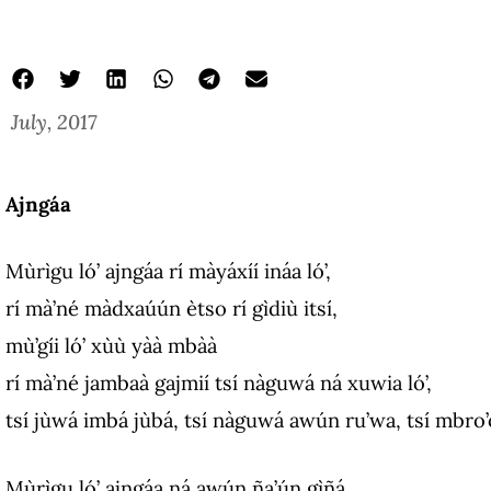
July, 2017
Ajngáa
Mùrìgu ló’ ajngáa rí màyáxíí ináa ló’,
rí mà’né màdxaúún ètso rí gìdiù itsí,
mù’gíi ló’ xùù yàà mbàà
rí mà’né jambaà gajmií tsí nàguwá ná xuwia ló’,
tsí jùwá imbá jùbá, tsí nàguwá awún ru’wa, tsí mbro
Mùrìgu ló’ ajngáa ná awún ña’ún gìñá,