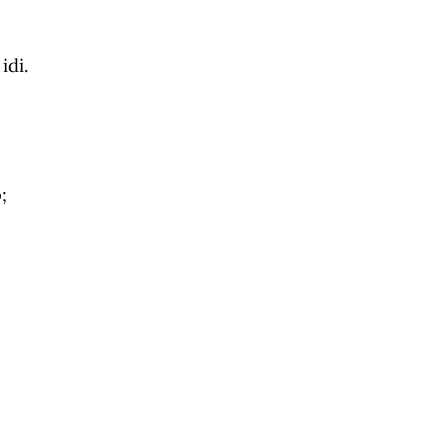
idi.
;