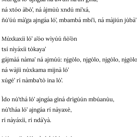
ná xtóo àbò’, ná àjmùù xndú mi’xá,
ñù’úú mà’ga ajngáa ló’, mbambá mbi’i, ná màjiún jùbà’ 
Mùxkaxíi ló’ a’óo wìyúú ñò’òn
tsí nìyáxíi tòkaya’
gájmàá nàma’ ná ajmúú: njgòlo, njgòlo, njgòlo, njgòlo
ná wàjíi nùxkama mijnà ló’
xúgé’ rí nàmba’tò ina ló’.
Ìdo nù’thá ló’ ajngáa gìná drìgúún mbúanùu,
nù’tháa ló’ ajngáa rí nàyaxè,
rí nàyáxìì, rí ndá’yà.