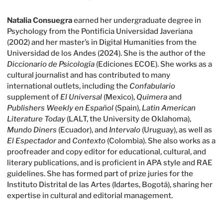
Natalia Consuegra
earned her undergraduate degree in
Psychology from the Pontificia Universidad Javeriana
(2002) and her master’s in Digital Humanities from the
Universidad de los Andes (2024). She is the author of the
Diccionario de Psicología
(Ediciones ECOE). She works as a
cultural journalist and has contributed to many
international outlets, including the
Confabulario
supplement of
El Universal
(Mexico),
Quimera
and
Publishers Weekly en Español
(Spain),
Latin American
Literature Today
(LALT, the University de Oklahoma),
Mundo Diners
(Ecuador), and
Intervalo
(Uruguay), as well as
El Espectador
and
Contexto
(Colombia). She also works as a
proofreader and copy editor for educational, cultural, and
literary publications, and is proficient in APA style and RAE
guidelines. She has formed part of prize juries for the
Instituto Distrital de las Artes (Idartes, Bogotá), sharing her
expertise in cultural and editorial management.