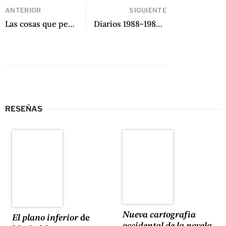
ANTERIOR
SIGUIENTE
Las cosas que perdimos en el fuego de Mariana Enríquez
Diarios 1988-1989: La insubordinación de los márgenes de Victoria de Stefano
RESEÑAS
Nueva cartografía
El plano inferior
de
occidental de la novela