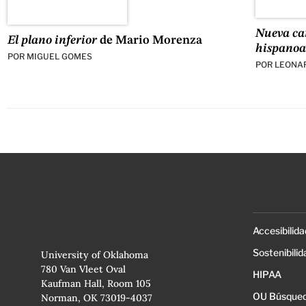
Nueva car
El plano inferior
de Mario Morenza
hispano
POR
MIGUEL GOMES
POR
LEONA
Accesibilida
Sostenibilid
University of Oklahoma
780 Van Vleet Oval
HIPAA
Kaufman Hall, Room 105
OU Búsqued
Norman, OK 73019-4037