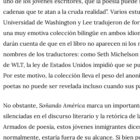
uno de los jóvenes escritores, que la poesía puede 
cadenas que te atan a la cruda realidad”. Varios est
Universidad de Washington y Lee tradujeron de for
una muy emotiva colección bilingüe en ambos idiom
darán cuenta de que en el libro no aparecen ni los 
nombres de los traductores: como Seth Michelson e
de WLT, la ley de Estados Unidos impidió que se pu
Por este motivo, la colección lleva el peso del anon
poetas no puede ser revelada incluso cuando sus pa
No obstante,
Soñando América
marca un importante
silenciadas en el discurso literario y la retórica de
Armados de poesía, estos jóvenes inmigrantes dicen
normalmente, estaría fuera de su alcance. Si bien p