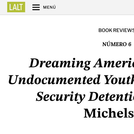
MENÚ
BOOK REVIEW
NÚMERO 6
Dreaming America
Undocumented Yout
Security Detent
Michel