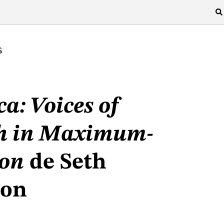
S
: Voices of
h in Maximum-
ion
de Seth
son