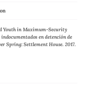
xon
ed Youth in Maximum-Security
s indocumentados en detención de
ver Sprin
g: Settlement House.
2017.