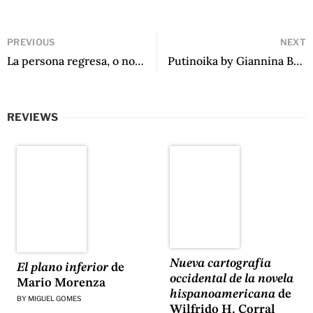
PREVIOUS
NEXT
La persona regresa, o novela de Luis Moreno Villamediana
Putinoika by Giannina Braschi
REVIEWS
Nueva cartografía
El plano inferior
de
occidental de la novela
Mario Morenza
hispanoamericana
de
BY
MIGUEL GOMES
Wilfrido H. Corral