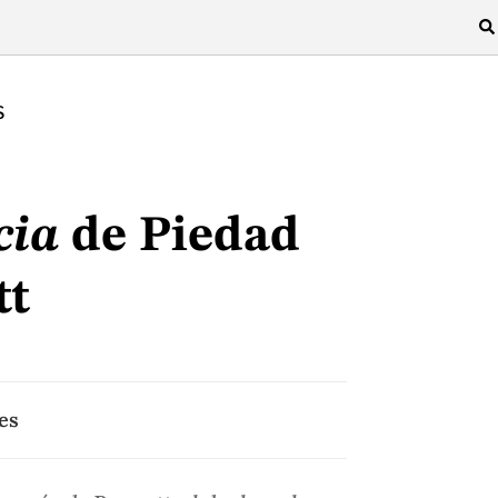
S
cia
de Piedad
tt
es