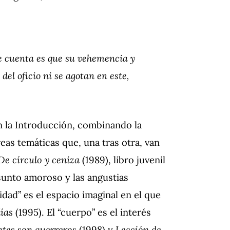
que cuenta es que su vehemencia y
el oficio ni se agotan en este,
en la Introducción, combinando la
as temáticas que, una tras otra, van
De círculo y ceniza
(1989), libro juvenil
unto amoroso y las angustias
idad” es el espacio imaginal en el que
días
(1995). El “cuerpo” es el interés
tes son guerreros
(1998) y
Lección de