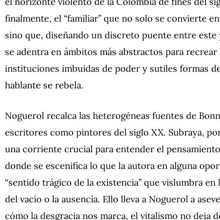
el horizonte violento de la Colombia de fines del sig
finalmente, el “familiar” que no solo se convierte e
sino que, diseñando un discreto puente entre este 
se adentra en ámbitos más abstractos para recrear
instituciones imbuidas de poder y sutiles formas de 
hablante se rebela.
Noguerol recalca las heterogéneas fuentes de Bonne
escritores como pintores del siglo XX. Subraya, por
una corriente crucial para entender el pensamiento 
donde se escenifica lo que la autora en alguna op
“sentido trágico de la existencia” que vislumbra en 
del vacío o la ausencia. Ello lleva a Noguerol a asev
cómo la desgracia nos marca, el vitalismo no deja 