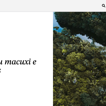
u macuxi e
s