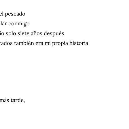
el pescado
blar conmigo
o solo siete años después
tados también era mi propia historia
 más tarde,