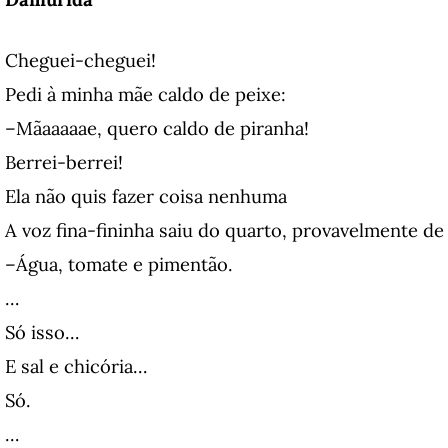
Cheguei-cheguei!
Pedi à minha mãe caldo de peixe:
–Mãaaaaae, quero caldo de piranha!
Berrei-berrei!
Ela não quis fazer coisa nenhuma
A voz fina-fininha saiu do quarto, provavelmente de
–Água, tomate e pimentão.
…
Só isso…
E sal e chicória…
Só.
…