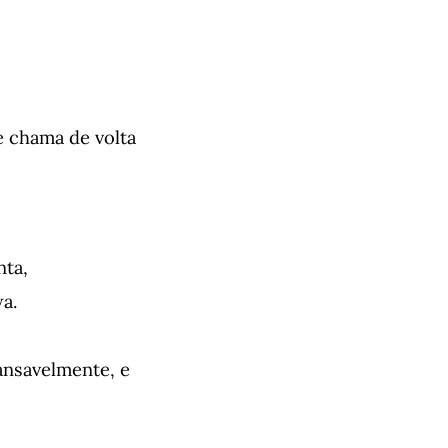
e chama de volta
ta,
a.
cansavelmente, e