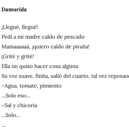
Damurida
¡Llegué, llegué!
Pedí a mi madre caldo de pescado
Mamaaaaaá, ¡quiero caldo de piraña!
¡Grité y grité!
Ella no quiso hacer cosa alguna
Su voz suave, finita, salió del cuarto, tal vez reposa
–Agua, tomate, pimiento
…Solo eso…
–Sal y chicoria
…Solo…
…