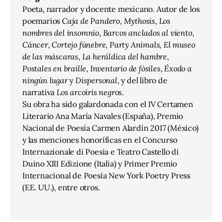
Poeta, narrador y docente mexicano. Autor de los
poemarios
Caja de Pandero
,
Mythosis
,
Los
nombres del insomnio
,
Barcos anclados al viento
,
Cáncer
,
Cortejo fúnebre
,
Party Animals,
El museo
de las máscaras
,
La heráldica del hambre
,
Postales en braille
,
Inventario de fósiles
,
Éxodo a
ningún lugar
y
Dispersonal
, y del libro de
narrativa
Los arcoíris negros
.
Su obra ha sido galardonada con el IV Certamen
Literario Ana María Navales (España), Premio
Nacional de Poesía Carmen Alardín 2017 (México)
y las menciones honoríficas en el Concurso
Internazionale di Poesia e Teatro Castello di
Duino XIII Edizione (Italia) y Primer Premio
Internacional de Poesía New York Poetry Press
(EE. UU.), entre otros.