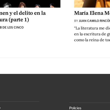
men y el delito en la
María Elena M
tura (parte 1)
BY
JUAN CAMILO RINCÓ
B DE LOS CINCO
“La literatura me di
en la escritura de g
como la reina de to
y
Policies