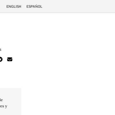
ENGLISH
ESPAÑOL
a
de
res y