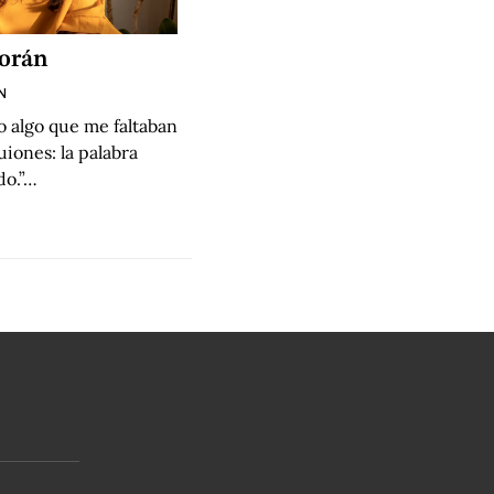
orán
N
o algo que me faltaban
uiones: la palabra
do.”…