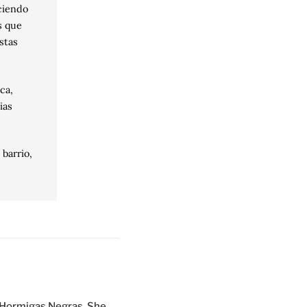
aciendo
s que
stas
ca,
ias
 barrio,
ss Hormigas Negras. She