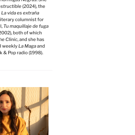
structible
(2024), the
d
La vida es extraña
literary columnist for
l,
Tu maquillaje de fuga
2002), both of which
he Clinic
, and she has
al weekly
La Maga
and
k & Pop radio (1998).