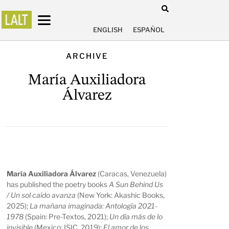
ENGLISH
ESPAÑOL
ARCHIVE
María Auxiliadora
Álvarez
María Auxiliadora Álvarez
(Caracas, Venezuela)
has published the poetry books
A Sun Behind Us
/ Un sol caído avanza
(New York: Akashic Books,
2025);
La mañana imaginada: Antología 2021-
1978
(Spain: Pre-Textos, 2021);
Un día más de lo
invisible
(Mexico: ISIC, 2019);
El amor de los