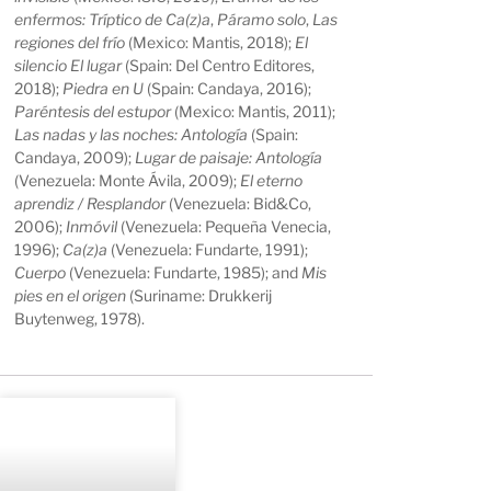
enfermos: Tríptico de Ca(z)a
,
Páramo solo
,
Las
regiones del frío
(Mexico: Mantis, 2018);
El
silencio El lugar
(Spain: Del Centro Editores,
2018);
Piedra en U
(Spain: Candaya, 2016);
Paréntesis del estupor
(Mexico: Mantis, 2011);
Las nadas y las noches:
Antología
(Spain:
Candaya, 2009);
Lugar de paisaje: Antología
(Venezuela: Monte Ávila, 2009);
El eterno
aprendiz / Resplandor
(Venezuela: Bid&Co,
2006);
Inmóvil
(Venezuela: Pequeña Venecia,
1996);
Ca(z)a
(Venezuela: Fundarte, 1991);
Cuerpo
(Venezuela: Fundarte, 1985); and
Mis
pies en el origen
(Suriname: Drukkerij
Buytenweg, 1978).