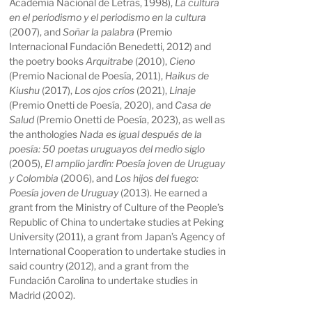
Academia Nacional de Letras, 1998),
La cultura
en el periodismo y el periodismo en la cultura
(2007), and
Soñar la palabra
(Premio
Internacional Fundación Benedetti, 2012) and
the poetry books
Arquitrabe
(2010),
Cieno
(Premio Nacional de Poesía, 2011),
Haikus de
Kiushu
(2017),
Los ojos críos
(2021),
Linaje
(Premio Onetti de Poesía, 2020), and
Casa de
Salud
(Premio Onetti de Poesía, 2023), as well as
the anthologies
Nada es igual después de la
poesía: 50 poetas uruguayos del medio siglo
(2005),
El amplio jardín: Poesía joven de Uruguay
y Colombia
(2006), and
Los hijos del fuego:
Poesía joven de Uruguay
(2013). He earned a
grant from the Ministry of Culture of the People’s
Republic of China to undertake studies at Peking
University (2011), a grant from Japan’s Agency of
International Cooperation to undertake studies in
said country (2012), and a grant from the
Fundación Carolina to undertake studies in
Madrid (2002).