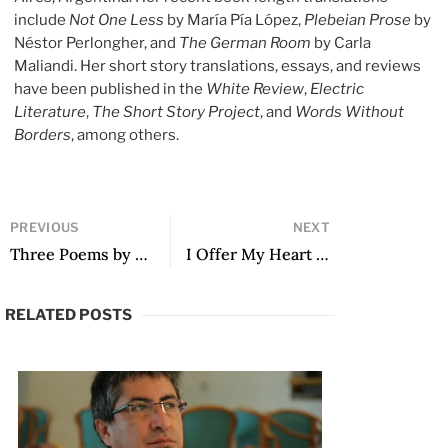
include
Not One Less
by María Pía López,
Plebeian Prose
by
Néstor Perlongher, and
The German Room
by Carla
Maliandi. Her short story translations, essays, and reviews
have been published in the
White Review
,
Electric
Literature
,
The Short Story Project
, and
Words Without
Borders
, among others.
PREVIOUS
NEXT
Three Poems by Negma Coy
I Offer My Heart as a Target: Translator’s Note by Lawrence Schimel
RELATED POSTS